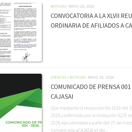
NOTICIAS
MAYO 29, 2026
CONVOCATORIA A LA XLVII RE
ORDINARIA DE AFILIADOS A C
EVENTOS
/
NOTICIAS
MAYO 20, 2026
COMUNICADO DE PRENSA 001
CAJASAI
Que mediante la resolución No.1620 del 
2025,confirmada por la resolución 0225 d
2026,ejecutoriadas a partir del 27 de mar
comunicada aCAJASAI el día...