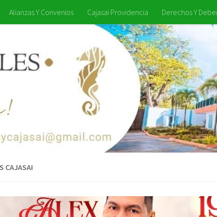
Alianzas Y Convenios
Cajasai Providencia
Derechos Y Debe
S CAJASAI