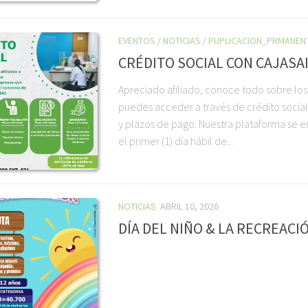
EVENTOS
/
NOTICIAS
/
PUPLICACION_PRMANEN
CRÉDITO SOCIAL CON CAJASA
Apreciado afiliado, conoce todo sobre los
puedes acceder a través de crédito social,
y plazos de pago. Nuestra plataforma se e
el primer (1) día hábil de...
NOTICIAS
ABRIL 10, 2026
DÍA DEL NIÑO & LA RECREACI