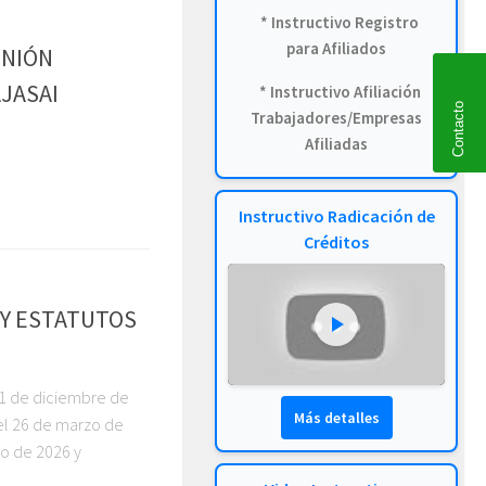
* Instructivo Registro
para Afiliados
UNIÓN
AJASAI
* Instructivo Afiliación
Contacto
Trabajadores/Empresas
Afiliadas
Instructivo Radicación de
Créditos
 Y ESTATUTOS
31 de diciembre de
Más detalles
el 26 de marzo de
zo de 2026 y