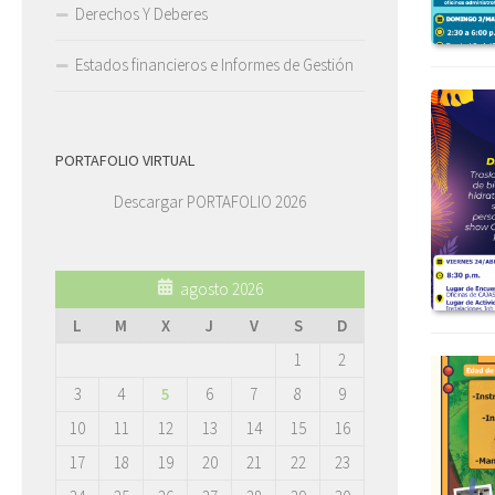
Derechos Y Deberes
Estados financieros e Informes de Gestión
PORTAFOLIO VIRTUAL
Descargar PORTAFOLIO 2026
agosto 2026
L
M
X
J
V
S
D
1
2
3
4
5
6
7
8
9
10
11
12
13
14
15
16
17
18
19
20
21
22
23