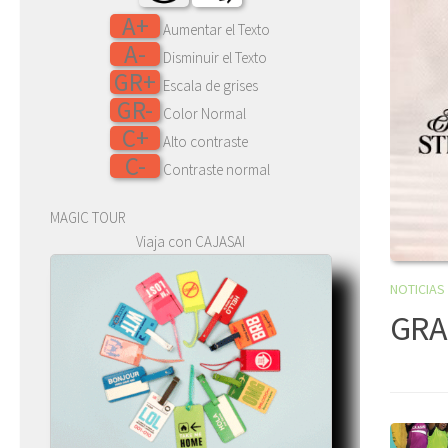
A+
Aumentar el Texto
A-
Disminuir el Texto
GR+
Escala de grises
GR-
Color Normal
C+
Alto contraste
C-
Contraste normal
MAGIC TOUR
Viaja con CAJASAI
NOTICIAS
GRA