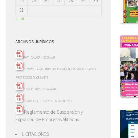
24
25
26
27
28
29
30
31
« Jul
ARCHIVOS JURÍDICOS
RUT - CAJASAI - 2026.pdf
* FORMULARIO UNICO DE POSTULACION MECANISMO DE
PROTECCION AL CESANTE
* ESTATUTOS DE CAJASAI
* CODIGO DE ETICA Y BUEN GOBIERNO
Reglamento de Suspension y
Expulsion de Empresas Afiliadas
LICITACIONES