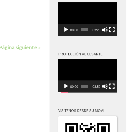
Reproductor
de
vídeo
00:00
03:23
Página siguiente »
PROTECCIÓN AL CESANTE
Reproductor
de
vídeo
00:00
03:59
VISITENOS DESDE SU MOVIL