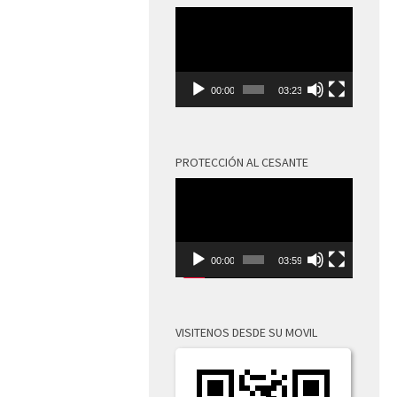
Reproductor
de
vídeo
00:00
03:23
PROTECCIÓN AL CESANTE
Reproductor
de
vídeo
00:00
03:59
VISITENOS DESDE SU MOVIL