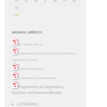
24
25
26
27
28
29
30
31
« Jul
ARCHIVOS JURÍDICOS
RUT - CAJASAI - 2026.pdf
* FORMULARIO UNICO DE POSTULACION MECANISMO DE
PROTECCION AL CESANTE
* ESTATUTOS DE CAJASAI
* CODIGO DE ETICA Y BUEN GOBIERNO
Reglamento de Suspension y
Expulsion de Empresas Afiliadas
LICITACIONES