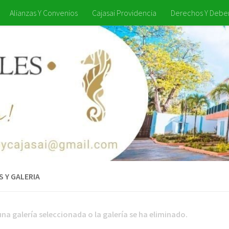
Alianzas Y Convenios
Cajasai Providencia
Derechos Y Debe
 Y GALERIA
na galería seleccionada o la galería se ha eliminado.