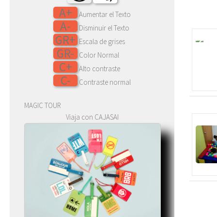
A+
Aumentar el Texto
A-
Disminuir el Texto
GR+
Escala de grises
GR-
Color Normal
C+
Alto contraste
C-
Contraste normal
MAGIC TOUR
Viaja con CAJASAI