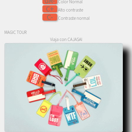
GR-
Color Normal
C+
Alto contraste
C-
Contraste normal
MAGIC TOUR
Viaja con CAJASAI