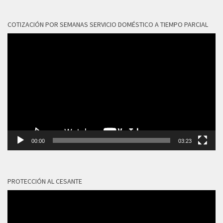
COTIZACIÓN POR SEMANAS SERVICIO DOMÉSTICO A TIEMPO PARCIAL
Reproductor
de
vídeo
00:00
03:23
PROTECCIÓN AL CESANTE
Reproductor
de
vídeo