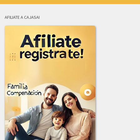
ADJUDICACION_LICITACION_002-2025.pdf
AFILIATE A CAJASAI
AVISO_CANCELACION_PUBLICACION_LICITACION_001-2025.pdf
COMUNICADO_ADJUDICACION_LIC-003-2025.pdf
COMUNICADO_ADJUDICACION_LIC_004-2025.pdf
INFORME_EVALUACION_COMITE_COMPRAS_LIC-003-2025.pdf
INFORME_JURIDICA_LICITACION_002-2025.pdf
INFORME_LICITACION_OFERTAS_004-2025.pdf
LICITACION_003_2025.PDF
LICITACION_DE_OFERTAS_001_DE_2025.PDF
LICITACION_DE_OFERTAS_002-2025.PDF
LICITACION_DE_OFERTA_004-2025.PDF
2024