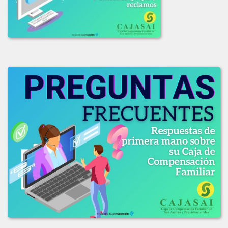
COMUNICADO_ADJUDICACION_LIC_003-2019.pdf
COMUNICADO_LIC_002_2019.pdf
INFORME_EVAL_COMITE_COMPRAS_LIC-003_2019.pdf
INFO_EVALUACION_COMITE_COMPRAS_LIC_002-2019.pdf
INFO_EVAL_COMITE_COMPRAS_LIC_001_2019.pdf
LICITACION_DE_OFEERAS_001-2019.pdf
LICITACION_DE_OFERTAS_002-2019.pdf
LICITACION_DE_OFERTAS_No_003-2019.PDF
2018
LICITACION_OFERTAS_No_006-2018.pdf