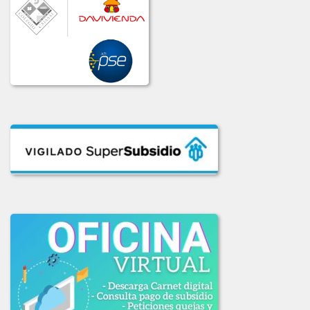
COMUNICADO_ADJUDICACION_LIC_No_002-2020.pdf
COMUNICADO_ADJ_LIC-003_2020.PDF
INFORME_LICITACION_OFERTAS_004-2020.pdf
INFORME_LIC_OFERTAS_001-2020.pdf
INF_COMITE_COMPRAS_LIC_003_2020.pdf
INF_EVAL_COMITE_COMPRAS_LICI_002-2020.pdf
LICITACION_004-2020.pdf
LICITACION_DE_OFERTAS_003_DE_2020.pdf
LICITACION_OFERTAS_001-2020.PDF
LICITACION_OFERTAS_002_2020.pdf
2019
ADJUDICACION_LICITACION_001-2019.pdf