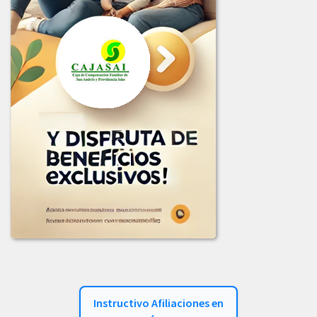
COMUNICADO_ADJUDICACION_LIC-001-2024.pdf
COMUNICADO_ADJUDICACION_LIC-002-2024.pdf
INFORME_EVALUACION_LIC-002-2024.pdf
INFORME_LICITACION_OFERTAS_001-2024.pdf
LICITACION_2024-001.PDF
LICITACION_No_002-2024.pdf
2023
COMUNICADO_ADJUDICACION_LIC-002-2023.pdf
COMUNICADO_ADJUDICACION_LICITACION_003-2023.pdf
COMUNICADO_LICITACION-002-2023.pdf
Instructivo Afiliaciones en
INFORME_EVALUACION_COMIT_COMPRAS_LIC_-001-2023.pdf