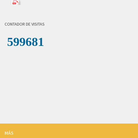
INFORME_EVALACION_LIC-002-2026.pdf
INFORME_REVISION_LICITACION_001-2026.pdf
CONTADOR DE VISITAS
LICITACION_DE_OFERTAS_002-2026.pdf
LICITACION_DE_OFERTAS__001-_2026.pdf
COMUNICADO_ADJUDICACION_LICITACION-004-2026.pdf
INFORME_REVISION_LICITACION_004-2026.pdf
LICITACION_DE_OFERTAS_004-2026.zip
LICITACION_DE_OFERTAS_003-2026.zip
INFORME_REVISION_LICITACION_003-2026.pdf
ADJUDICACION_LICITACION_003-2026.pdf
2025
MÁS
ADENDA_01_LICITACION-001_de_2025.pdf