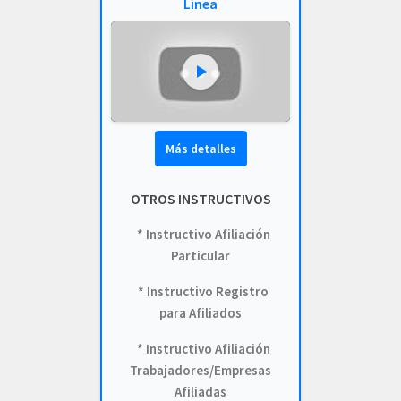
Línea
INFORME_LICITACION_OFERTA_004-2023.pdf
INF_EVALUACION_COMITE_COMPRAS_LIC-002-2023.pdf
LICITACION_003_DE_2023.PDF
LICITACION_DE_OFERTAS_002-2023.PDF
Más detalles
LICITACION_DE_OFERTA_N_004_DE_2023.pdf
OTROS INSTRUCTIVOS
LICITACION_OFERTAS-004-2023.pdf
* Instructivo Afiliación
LICITACION_OFERTAS_001-2023.pdf
Particular
2022
* Instructivo Registro
para Afiliados
ADJUDICACION_LICITACION-001_2022.pdf
* Instructivo Afiliación
COMUNICADO_ADJUDICACION_LIC_003-2022.PDF
Trabajadores/Empresas
COMUNICADO_ADJUDICACION_LIC_004-2022.PDF
Afiliadas