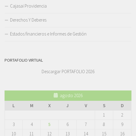
Cajasai Providencia
Derechos Y Deberes
Estados financieros e Informes de Gestión
PORTAFOLIO VIRTUAL
Descargar PORTAFOLIO 2026
agosto 2026
L
M
X
J
V
S
D
1
2
3
4
5
6
7
8
9
10
11
12
13
14
15
16