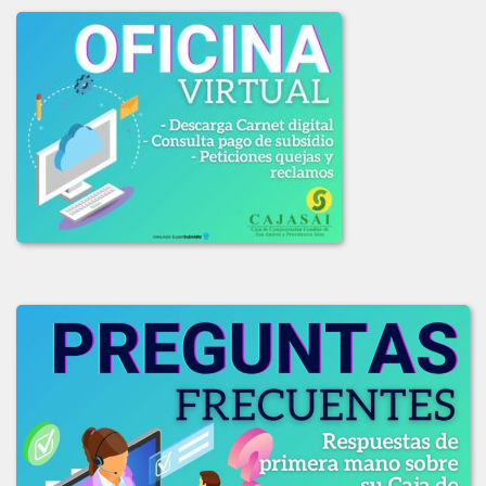
LICITACION_OFERTAS_001-2020.PDF
LICITACION_OFERTAS_002_2020.pdf
2019
ADJUDICACION_LICITACION_001-2019.pdf
COMUNICADO_ADJUDICACION_LIC_003-2019.pdf
COMUNICADO_LIC_002_2019.pdf
INFORME_EVAL_COMITE_COMPRAS_LIC-003_2019.pdf
INFO_EVALUACION_COMITE_COMPRAS_LIC_002-2019.pdf
INFO_EVAL_COMITE_COMPRAS_LIC_001_2019.pdf
LICITACION_DE_OFEERAS_001-2019.pdf
LICITACION_DE_OFERTAS_002-2019.pdf