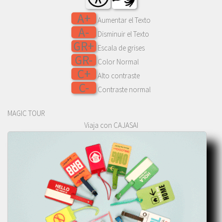
A+
Aumentar el Texto
A-
Disminuir el Texto
GR+
Escala de grises
GR-
Color Normal
C+
Alto contraste
C-
Contraste normal
MAGIC TOUR
Viaja con CAJASAI