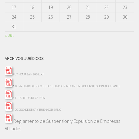
17
18
19
20
21
22
23
24
25
26
27
28
29
30
31
« Jul
ARCHIVOS JURÍDICOS
RUT - CAJASAI - 2026.pdf
* FORMULARIO UNICO DE POSTULACION MECANISMO DE PROTECCION AL CESANTE
* ESTATUTOS DE CAJASAI
* CODIGO DE ETICA Y BUEN GOBIERNO
Reglamento de Suspension y Expulsion de Empresas
Afiliadas