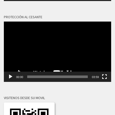
PROTECCIÓN AL CESANTE
Reproductor
de
vídeo
00:00
03:59
VISITENOS DESDE SU MOVIL