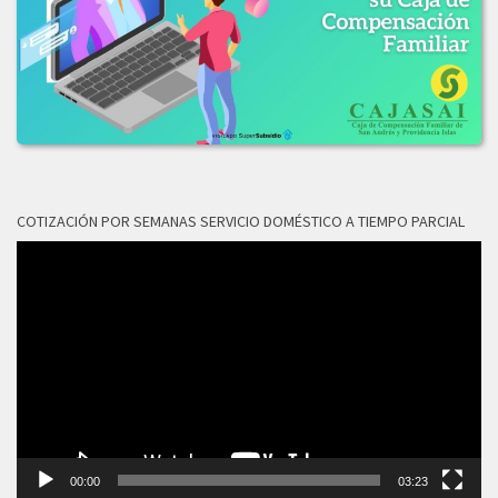
LICITACION_DE_OFERTAS_No_003-2019.PDF
2018
LICITACION_OFERTAS_No_006-2018.pdf
COTIZACIÓN POR SEMANAS SERVICIO DOMÉSTICO A TIEMPO PARCIAL
Reproductor
de
vídeo
00:00
03:23