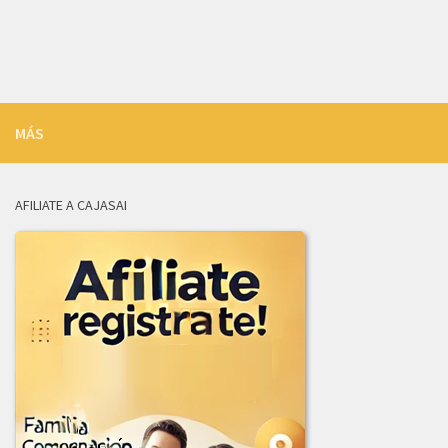
INFORME_REVISION_LICITACION_003-2026.pdf
ADJUDICACION_LICITACION_003-2026.pdf
2025
MÁS
ADENDA_01_LICITACION-001_de_2025.pdf
ADJUDICACION_LICITACION_002-2025.pdf
AFILIATE A CAJASAI
AVISO_CANCELACION_PUBLICACION_LICITACION_001-2025.pdf
COMUNICADO_ADJUDICACION_LIC-003-2025.pdf
COMUNICADO_ADJUDICACION_LIC_004-2025.pdf
INFORME_EVALUACION_COMITE_COMPRAS_LIC-003-2025.pdf
INFORME_JURIDICA_LICITACION_002-2025.pdf
INFORME_LICITACION_OFERTAS_004-2025.pdf