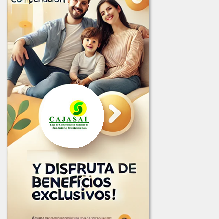
LICITACION_003_2025.PDF
LICITACION_DE_OFERTAS_001_DE_2025.PDF
LICITACION_DE_OFERTAS_002-2025.PDF
LICITACION_DE_OFERTA_004-2025.PDF
2024
COMUNICADO_ADJUDICACION_LIC-001-2024.pdf
COMUNICADO_ADJUDICACION_LIC-002-2024.pdf
INFORME_EVALUACION_LIC-002-2024.pdf
INFORME_LICITACION_OFERTAS_001-2024.pdf
LICITACION_2024-001.PDF
LICITACION_No_002-2024.pdf
2023