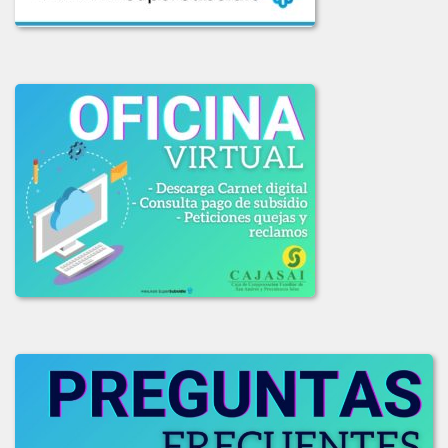
LICITACION_004-2020.pdf
LICITACION_DE_OFERTAS_003_DE_2020.pdf
LICITACION_OFERTAS_001-2020.PDF
LICITACION_OFERTAS_002_2020.pdf
2019
ADJUDICACION_LICITACION_001-2019.pdf
COMUNICADO_ADJUDICACION_LIC_003-2019.pdf
COMUNICADO_LIC_002_2019.pdf
INFORME_EVAL_COMITE_COMPRAS_LIC-003_2019.pdf
INFO_EVALUACION_COMITE_COMPRAS_LIC_002-2019.pdf
INFO_EVAL_COMITE_COMPRAS_LIC_001_2019.pdf
LICITACION_DE_OFEERAS_001-2019.pdf