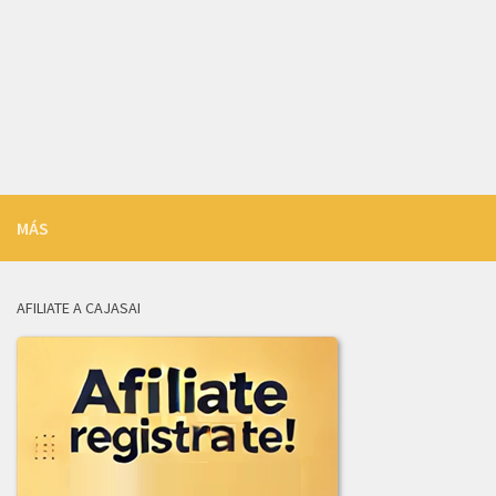
LICITACION_DE_OFERTAS_004-2026.zip
LICITACION_DE_OFERTAS_003-2026.zip
INFORME_REVISION_LICITACION_003-2026.pdf
ADJUDICACION_LICITACION_003-2026.pdf
2025
MÁS
ADENDA_01_LICITACION-001_de_2025.pdf
ADJUDICACION_LICITACION_002-2025.pdf
AFILIATE A CAJASAI
AVISO_CANCELACION_PUBLICACION_LICITACION_001-2025.pdf
COMUNICADO_ADJUDICACION_LIC-003-2025.pdf
COMUNICADO_ADJUDICACION_LIC_004-2025.pdf
INFORME_EVALUACION_COMITE_COMPRAS_LIC-003-2025.pdf