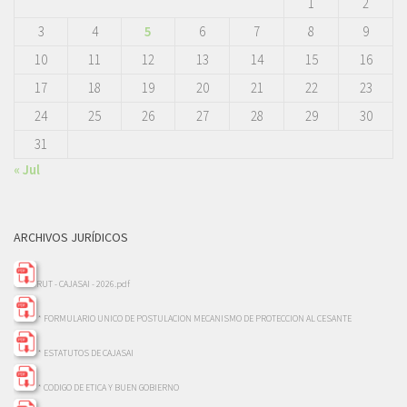
1
2
3
4
5
6
7
8
9
10
11
12
13
14
15
16
17
18
19
20
21
22
23
24
25
26
27
28
29
30
31
« Jul
ARCHIVOS JURÍDICOS
RUT - CAJASAI - 2026.pdf
* FORMULARIO UNICO DE POSTULACION MECANISMO DE PROTECCION AL CESANTE
* ESTATUTOS DE CAJASAI
* CODIGO DE ETICA Y BUEN GOBIERNO