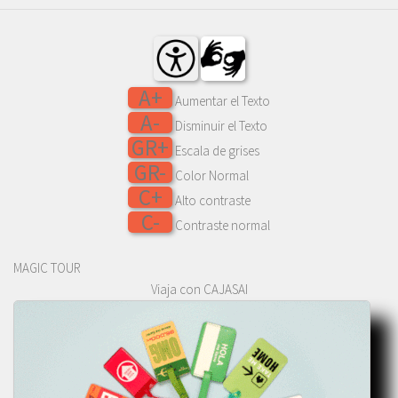
A+
Aumentar el Texto
A-
Disminuir el Texto
GR+
Escala de grises
GR-
Color Normal
C+
Alto contraste
C-
Contraste normal
MAGIC TOUR
Viaja con CAJASAI