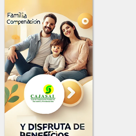
INFORME_JURIDICA_LICITACION_002-2025.pdf
INFORME_LICITACION_OFERTAS_004-2025.pdf
LICITACION_003_2025.PDF
LICITACION_DE_OFERTAS_001_DE_2025.PDF
LICITACION_DE_OFERTAS_002-2025.PDF
LICITACION_DE_OFERTA_004-2025.PDF
2024
COMUNICADO_ADJUDICACION_LIC-001-2024.pdf
COMUNICADO_ADJUDICACION_LIC-002-2024.pdf
INFORME_EVALUACION_LIC-002-2024.pdf
INFORME_LICITACION_OFERTAS_001-2024.pdf
LICITACION_2024-001.PDF