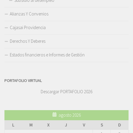
Subsidio al desempleo
Alianzas Y Convenios
Cajasai Providencia
Derechos Y Deberes
Estados financieros e Informes de Gestión
PORTAFOLIO VIRTUAL
Descargar PORTAFOLIO 2026
agosto 2026
L
M
X
J
V
S
D