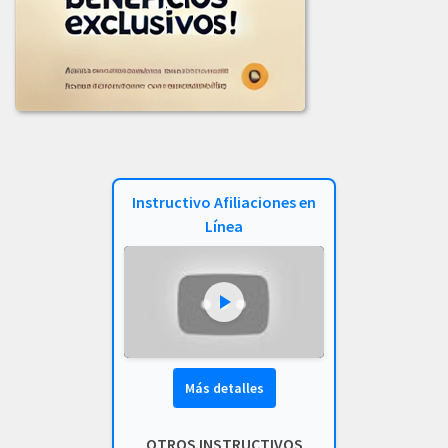
LICITACION_No_002-2024.pdf
2023
COMUNICADO_ADJUDICACION_LIC-002-2023.pdf
COMUNICADO_ADJUDICACION_LICITACION_003-2023.pdf
COMUNICADO_LICITACION-002-2023.pdf
Instructivo Afiliaciones en
INFORME_EVALUACION_COMIT_COMPRAS_LIC_-001-2023.pdf
Línea
INFORME_LICITACION_OFERTA_004-2023.pdf
INF_EVALUACION_COMITE_COMPRAS_LIC-002-2023.pdf
LICITACION_003_DE_2023.PDF
LICITACION_DE_OFERTAS_002-2023.PDF
Más detalles
LICITACION_DE_OFERTA_N_004_DE_2023.pdf
OTROS INSTRUCTIVOS