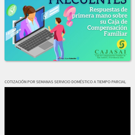
LICITACION_DE_OFERTAS_002-2019.pdf
LICITACION_DE_OFERTAS_No_003-2019.PDF
2018
LICITACION_OFERTAS_No_006-2018.pdf
COTIZACIÓN POR SEMANAS SERVICIO DOMÉSTICO A TIEMPO PARCIAL
Reproductor
de
vídeo