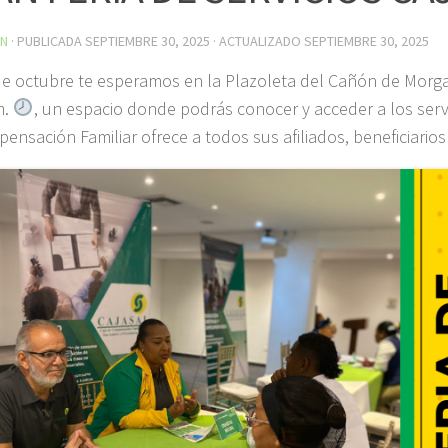
IN
· PUBLICADA
SEPTIEMBRE 30, 2025
· ACTUALIZADO
SEPTIEMBRE 30, 2025
de octubre te esperamos en la Plazoleta del Cañón de Morga
m.
, un espacio donde podrás conocer y acceder a los servi
ensación Familiar ofrece a todos sus afiliados, beneficiarios