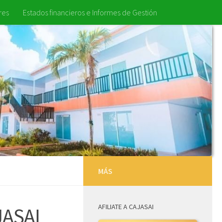
res
Estados financieros e Informes de Gestión
MÁS
AFILIATE A CAJASAI
JASAI