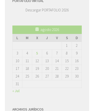
PORTAFOLIO VIRTUAL
Descargar PORTAFOLIO 2026
agosto 2026
L
M
X
J
V
S
D
1
2
3
4
5
6
7
8
9
10
11
12
13
14
15
16
17
18
19
20
21
22
23
24
25
26
27
28
29
30
31
« Jul
ARCHIVOS JURÍDICOS