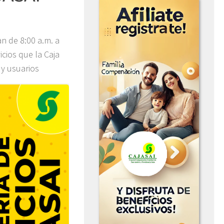
n de 8:00 a.m. a
cios que la Caja
 y usuarios