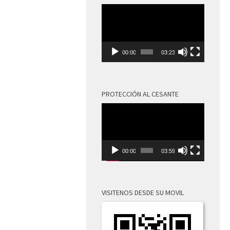
Reproductor
de
vídeo
00:00
03:23
PROTECCIÓN AL CESANTE
Reproductor
de
vídeo
00:00
03:59
VISITENOS DESDE SU MOVIL