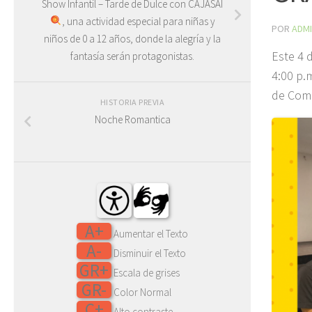
Show Infantil – Tarde de Dulce con CAJASAI
, una actividad especial para niñas y
POR
ADM
niños de 0 a 12 años, donde la alegría y la
Este 4 
fantasía serán protagonistas.
4:00 p.
de Comp
HISTORIA PREVIA
Noche Romantica
A+
Aumentar el Texto
A-
Disminuir el Texto
GR+
Escala de grises
GR-
Color Normal
C+
Alto contraste