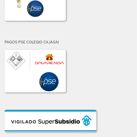
LICITACION_DE_OFERTAS_002-2021.PDF
2020
ADJUDICACION_LICITACION_001-2020.pdf
PAGOS PSE COLEGIO CAJASAI
COMUNICADO_ADJUDICACION_LIC_004-2020.pdf
COMUNICADO_ADJUDICACION_LIC_No_002-2020.pdf
COMUNICADO_ADJ_LIC-003_2020.PDF
INFORME_LICITACION_OFERTAS_004-2020.pdf
INFORME_LIC_OFERTAS_001-2020.pdf
INF_COMITE_COMPRAS_LIC_003_2020.pdf
INF_EVAL_COMITE_COMPRAS_LICI_002-2020.pdf
LICITACION_004-2020.pdf