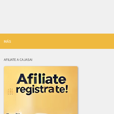
LICITACION_DE_OFERTAS_003-2026.zip
INFORME_REVISION_LICITACION_003-2026.pdf
ADJUDICACION_LICITACION_003-2026.pdf
2025
MÁS
ADENDA_01_LICITACION-001_de_2025.pdf
ADJUDICACION_LICITACION_002-2025.pdf
AFILIATE A CAJASAI
AVISO_CANCELACION_PUBLICACION_LICITACION_001-2025.pdf
COMUNICADO_ADJUDICACION_LIC-003-2025.pdf
COMUNICADO_ADJUDICACION_LIC_004-2025.pdf
INFORME_EVALUACION_COMITE_COMPRAS_LIC-003-2025.pdf
INFORME_JURIDICA_LICITACION_002-2025.pdf
INFORME_LICITACION_OFERTAS_004-2025.pdf