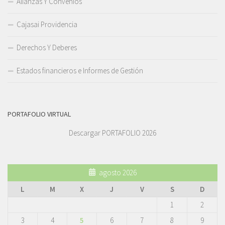
Alianzas Y Convenios
Cajasai Providencia
Derechos Y Deberes
Estados financieros e Informes de Gestión
PORTAFOLIO VIRTUAL
Descargar PORTAFOLIO 2026
agosto 2026
L
M
X
J
V
S
D
1
2
3
4
5
6
7
8
9