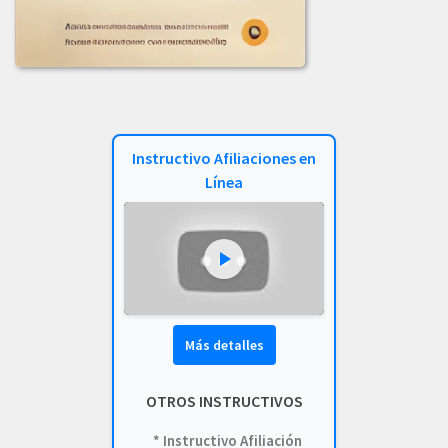
2023
COMUNICADO_ADJUDICACION_LIC-002-2023.pdf
COMUNICADO_ADJUDICACION_LICITACION_003-2023.pdf
COMUNICADO_LICITACION-002-2023.pdf
Instructivo Afiliaciones en
INFORME_EVALUACION_COMIT_COMPRAS_LIC_-001-2023.pdf
Línea
INFORME_LICITACION_OFERTA_004-2023.pdf
INF_EVALUACION_COMITE_COMPRAS_LIC-002-2023.pdf
LICITACION_003_DE_2023.PDF
LICITACION_DE_OFERTAS_002-2023.PDF
Más detalles
LICITACION_DE_OFERTA_N_004_DE_2023.pdf
OTROS INSTRUCTIVOS
LICITACION_OFERTAS-004-2023.pdf
* Instructivo Afiliación
LICITACION_OFERTAS_001-2023.pdf