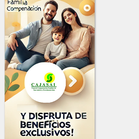
LICITACION_003_2025.PDF
LICITACION_DE_OFERTAS_001_DE_2025.PDF
LICITACION_DE_OFERTAS_002-2025.PDF
LICITACION_DE_OFERTA_004-2025.PDF
2024
COMUNICADO_ADJUDICACION_LIC-001-2024.pdf
COMUNICADO_ADJUDICACION_LIC-002-2024.pdf
INFORME_EVALUACION_LIC-002-2024.pdf
INFORME_LICITACION_OFERTAS_001-2024.pdf
LICITACION_2024-001.PDF
LICITACION_No_002-2024.pdf