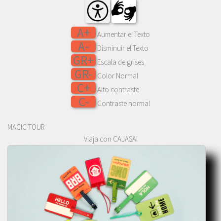
A+
Aumentar el Texto
A-
Disminuir el Texto
GR+
Escala de grises
GR-
Color Normal
C+
Alto contraste
C-
Contraste normal
MAGIC TOUR
Viaja con CAJASAI