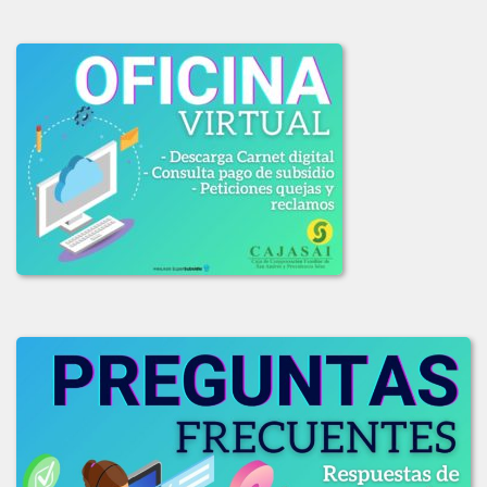
LICITACION_DE_OFERTAS_003_DE_2020.pdf
LICITACION_OFERTAS_001-2020.PDF
LICITACION_OFERTAS_002_2020.pdf
2019
ADJUDICACION_LICITACION_001-2019.pdf
COMUNICADO_ADJUDICACION_LIC_003-2019.pdf
COMUNICADO_LIC_002_2019.pdf
INFORME_EVAL_COMITE_COMPRAS_LIC-003_2019.pdf
INFO_EVALUACION_COMITE_COMPRAS_LIC_002-2019.pdf
INFO_EVAL_COMITE_COMPRAS_LIC_001_2019.pdf
LICITACION_DE_OFEERAS_001-2019.pdf
LICITACION_DE_OFERTAS_002-2019.pdf