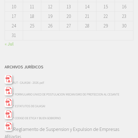
10
11
12
13
14
15
16
17
18
19
20
21
22
23
24
25
26
27
28
29
30
31
« Jul
ARCHIVOS JURÍDICOS
RUT - CAJASAI - 2026.pdf
* FORMULARIO UNICO DE POSTULACION MECANISMO DE PROTECCION AL CESANTE
* ESTATUTOS DE CAJASAI
* CODIGO DE ETICA Y BUEN GOBIERNO
Reglamento de Suspension y Expulsion de Empresas
Afiliadas