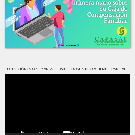
LICITACION_DE_OFERTAS_No_003-2019.PDF
2018
LICITACION_OFERTAS_No_006-2018.pdf
COTIZACIÓN POR SEMANAS SERVICIO DOMÉSTICO A TIEMPO PARCIAL
Reproductor
de
vídeo