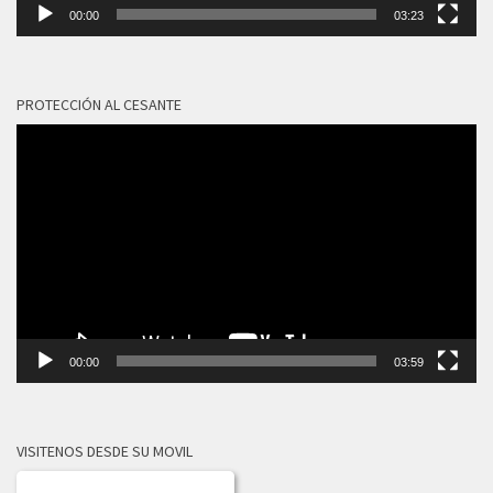
00:00
03:23
PROTECCIÓN AL CESANTE
Reproductor
de
vídeo
00:00
03:59
VISITENOS DESDE SU MOVIL