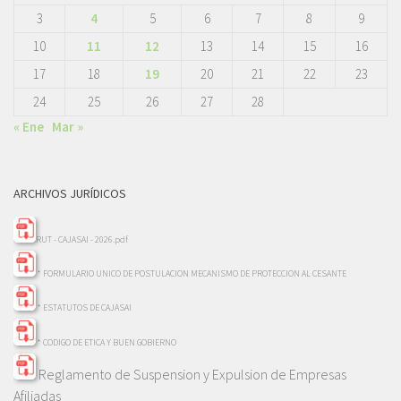
3
4
5
6
7
8
9
10
11
12
13
14
15
16
17
18
19
20
21
22
23
24
25
26
27
28
« Ene
Mar »
ARCHIVOS JURÍDICOS
RUT - CAJASAI - 2026.pdf
* FORMULARIO UNICO DE POSTULACION MECANISMO DE PROTECCION AL CESANTE
* ESTATUTOS DE CAJASAI
* CODIGO DE ETICA Y BUEN GOBIERNO
Reglamento de Suspension y Expulsion de Empresas
Afiliadas