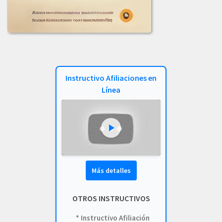
COMUNICADO_ADJUDICACION_LIC-002-2023.pdf
COMUNICADO_ADJUDICACION_LICITACION_003-2023.pdf
COMUNICADO_LICITACION-002-2023.pdf
Instructivo Afiliaciones en
INFORME_EVALUACION_COMIT_COMPRAS_LIC_-001-2023.pdf
Línea
INFORME_LICITACION_OFERTA_004-2023.pdf
INF_EVALUACION_COMITE_COMPRAS_LIC-002-2023.pdf
LICITACION_003_DE_2023.PDF
LICITACION_DE_OFERTAS_002-2023.PDF
Más detalles
LICITACION_DE_OFERTA_N_004_DE_2023.pdf
OTROS INSTRUCTIVOS
LICITACION_OFERTAS-004-2023.pdf
* Instructivo Afiliación
LICITACION_OFERTAS_001-2023.pdf