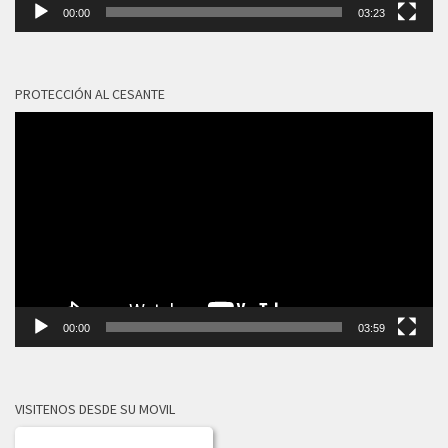
00:00
03:23
PROTECCIÓN AL CESANTE
Reproductor
de
vídeo
00:00
03:59
VISITENOS DESDE SU MOVIL