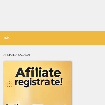
LICITACION_DE_OFERTAS_003-2026.zip
INFORME_REVISION_LICITACION_003-2026.pdf
ADJUDICACION_LICITACION_003-2026.pdf
2025
MÁS
ADENDA_01_LICITACION-001_de_2025.pdf
ADJUDICACION_LICITACION_002-2025.pdf
AFILIATE A CAJASAI
AVISO_CANCELACION_PUBLICACION_LICITACION_001-2025.pdf
COMUNICADO_ADJUDICACION_LIC-003-2025.pdf
COMUNICADO_ADJUDICACION_LIC_004-2025.pdf
INFORME_EVALUACION_COMITE_COMPRAS_LIC-003-2025.pdf
INFORME_JURIDICA_LICITACION_002-2025.pdf
INFORME_LICITACION_OFERTAS_004-2025.pdf