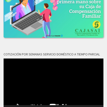
LICITACION_DE_OFERTAS_No_003-2019.PDF
2018
LICITACION_OFERTAS_No_006-2018.pdf
COTIZACIÓN POR SEMANAS SERVICIO DOMÉSTICO A TIEMPO PARCIAL
Reproductor
de
vídeo