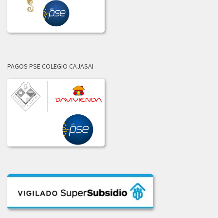
LICITACION_DE_OFERTAS_002-2021.PDF
2020
ADJUDICACION_LICITACION_001-2020.pdf
PAGOS PSE COLEGIO CAJASAI
COMUNICADO_ADJUDICACION_LIC_004-2020.pdf
COMUNICADO_ADJUDICACION_LIC_No_002-2020.pdf
COMUNICADO_ADJ_LIC-003_2020.PDF
INFORME_LICITACION_OFERTAS_004-2020.pdf
INFORME_LIC_OFERTAS_001-2020.pdf
INF_COMITE_COMPRAS_LIC_003_2020.pdf
INF_EVAL_COMITE_COMPRAS_LICI_002-2020.pdf
LICITACION_004-2020.pdf