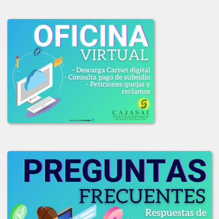
LICITACION_DE_OFERTAS_003_DE_2020.pdf
LICITACION_OFERTAS_001-2020.PDF
LICITACION_OFERTAS_002_2020.pdf
2019
ADJUDICACION_LICITACION_001-2019.pdf
COMUNICADO_ADJUDICACION_LIC_003-2019.pdf
COMUNICADO_LIC_002_2019.pdf
INFORME_EVAL_COMITE_COMPRAS_LIC-003_2019.pdf
INFO_EVALUACION_COMITE_COMPRAS_LIC_002-2019.pdf
INFO_EVAL_COMITE_COMPRAS_LIC_001_2019.pdf
LICITACION_DE_OFEERAS_001-2019.pdf
LICITACION_DE_OFERTAS_002-2019.pdf