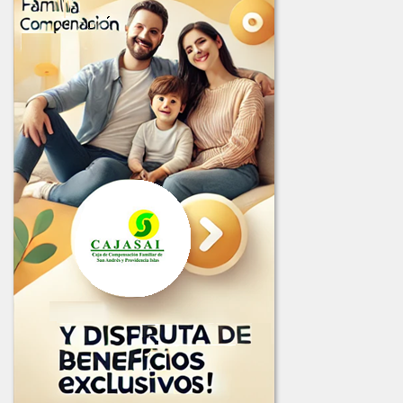
LICITACION_003_2025.PDF
LICITACION_DE_OFERTAS_001_DE_2025.PDF
LICITACION_DE_OFERTAS_002-2025.PDF
LICITACION_DE_OFERTA_004-2025.PDF
2024
COMUNICADO_ADJUDICACION_LIC-001-2024.pdf
COMUNICADO_ADJUDICACION_LIC-002-2024.pdf
INFORME_EVALUACION_LIC-002-2024.pdf
INFORME_LICITACION_OFERTAS_001-2024.pdf
LICITACION_2024-001.PDF
LICITACION_No_002-2024.pdf
2023