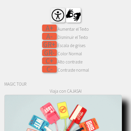
A+
Aumentar el Texto
A-
Disminuir el Texto
GR+
Escala de grises
GR-
Color Normal
C+
Alto contraste
C-
Contraste normal
MAGIC TOUR
Viaja con CAJASAI