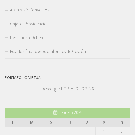
Alianzas Y Convenios
Cajasai Providencia
Derechos Y Deberes
Estados financieros e Informes de Gestión
PORTAFOLIO VIRTUAL
Descargar PORTAFOLIO 2026
febrero 2025
L
M
X
J
V
S
D
1
2