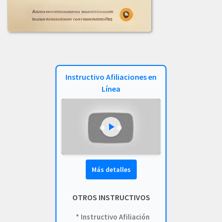
COMUNICADO_ADJUDICACION_LIC-002-2023.pdf
COMUNICADO_ADJUDICACION_LICITACION_003-2023.pdf
COMUNICADO_LICITACION-002-2023.pdf
Instructivo Afiliaciones en
INFORME_EVALUACION_COMIT_COMPRAS_LIC_-001-2023.pdf
Línea
INFORME_LICITACION_OFERTA_004-2023.pdf
INF_EVALUACION_COMITE_COMPRAS_LIC-002-2023.pdf
LICITACION_003_DE_2023.PDF
LICITACION_DE_OFERTAS_002-2023.PDF
Más detalles
LICITACION_DE_OFERTA_N_004_DE_2023.pdf
OTROS INSTRUCTIVOS
LICITACION_OFERTAS-004-2023.pdf
* Instructivo Afiliación
LICITACION_OFERTAS_001-2023.pdf