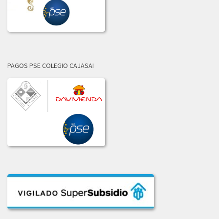
LICITACION_DE_OFERTAS_002-2021.PDF
2020
ADJUDICACION_LICITACION_001-2020.pdf
PAGOS PSE COLEGIO CAJASAI
COMUNICADO_ADJUDICACION_LIC_004-2020.pdf
COMUNICADO_ADJUDICACION_LIC_No_002-2020.pdf
COMUNICADO_ADJ_LIC-003_2020.PDF
INFORME_LICITACION_OFERTAS_004-2020.pdf
INFORME_LIC_OFERTAS_001-2020.pdf
INF_COMITE_COMPRAS_LIC_003_2020.pdf
INF_EVAL_COMITE_COMPRAS_LICI_002-2020.pdf
LICITACION_004-2020.pdf