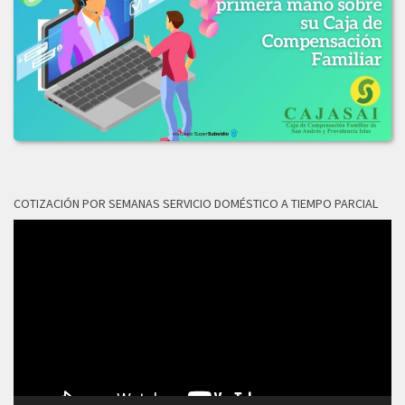
LICITACION_DE_OFERTAS_No_003-2019.PDF
2018
LICITACION_OFERTAS_No_006-2018.pdf
COTIZACIÓN POR SEMANAS SERVICIO DOMÉSTICO A TIEMPO PARCIAL
Reproductor
de
vídeo