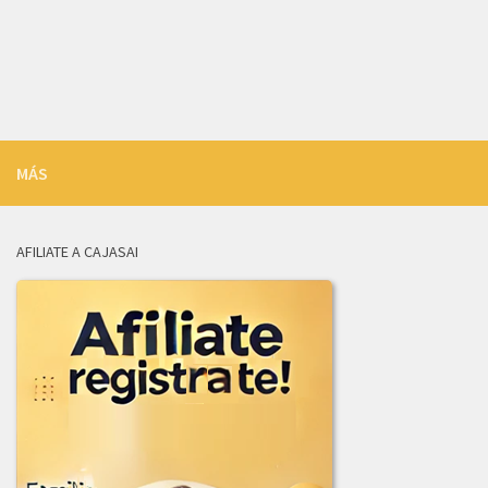
LICITACION_DE_OFERTAS_003-2026.zip
INFORME_REVISION_LICITACION_003-2026.pdf
ADJUDICACION_LICITACION_003-2026.pdf
2025
MÁS
ADENDA_01_LICITACION-001_de_2025.pdf
ADJUDICACION_LICITACION_002-2025.pdf
AFILIATE A CAJASAI
AVISO_CANCELACION_PUBLICACION_LICITACION_001-2025.pdf
COMUNICADO_ADJUDICACION_LIC-003-2025.pdf
COMUNICADO_ADJUDICACION_LIC_004-2025.pdf
INFORME_EVALUACION_COMITE_COMPRAS_LIC-003-2025.pdf
INFORME_JURIDICA_LICITACION_002-2025.pdf
INFORME_LICITACION_OFERTAS_004-2025.pdf