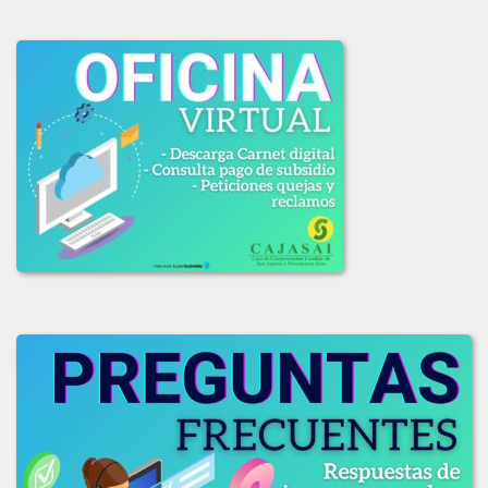
LICITACION_DE_OFERTAS_003_DE_2020.pdf
LICITACION_OFERTAS_001-2020.PDF
LICITACION_OFERTAS_002_2020.pdf
2019
ADJUDICACION_LICITACION_001-2019.pdf
COMUNICADO_ADJUDICACION_LIC_003-2019.pdf
COMUNICADO_LIC_002_2019.pdf
INFORME_EVAL_COMITE_COMPRAS_LIC-003_2019.pdf
INFO_EVALUACION_COMITE_COMPRAS_LIC_002-2019.pdf
INFO_EVAL_COMITE_COMPRAS_LIC_001_2019.pdf
LICITACION_DE_OFEERAS_001-2019.pdf
LICITACION_DE_OFERTAS_002-2019.pdf