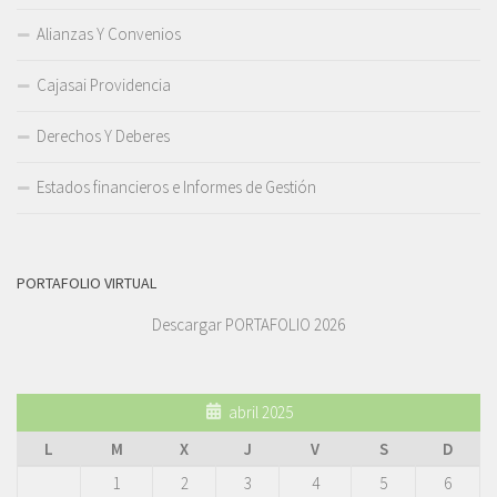
Alianzas Y Convenios
Cajasai Providencia
Derechos Y Deberes
Estados financieros e Informes de Gestión
PORTAFOLIO VIRTUAL
Descargar PORTAFOLIO 2026
abril 2025
L
M
X
J
V
S
D
1
2
3
4
5
6