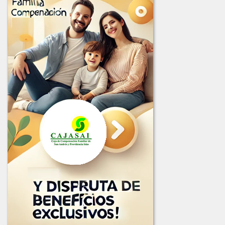
LICITACION_003_2025.PDF
LICITACION_DE_OFERTAS_001_DE_2025.PDF
LICITACION_DE_OFERTAS_002-2025.PDF
LICITACION_DE_OFERTA_004-2025.PDF
2024
COMUNICADO_ADJUDICACION_LIC-001-2024.pdf
COMUNICADO_ADJUDICACION_LIC-002-2024.pdf
INFORME_EVALUACION_LIC-002-2024.pdf
INFORME_LICITACION_OFERTAS_001-2024.pdf
LICITACION_2024-001.PDF
LICITACION_No_002-2024.pdf
2023