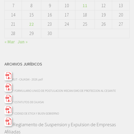
7
8
9
10
11
12
13
14
15
16
17
18
19
20
21
22
23
24
25
26
27
28
29
30
« Mar
Jun »
ARCHIVOS JURÍDICOS
RUT - CAJASAI - 2026.pdf
* FORMULARIO UNICO DE POSTULACION MECANISMO DE PROTECCION AL CESANTE
* ESTATUTOS DE CAJASAI
* CODIGO DE ETICA Y BUEN GOBIERNO
Reglamento de Suspension y Expulsion de Empresas
Afiliadas