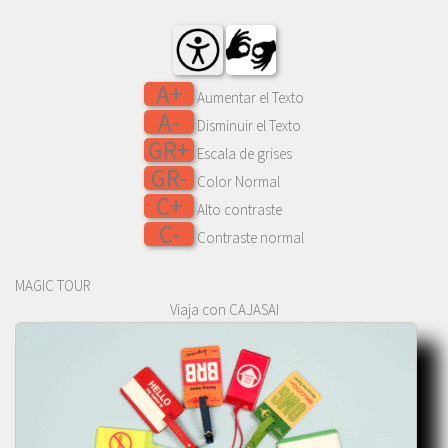
A+
Aumentar el Texto
A-
Disminuir el Texto
GR+
Escala de grises
GR-
Color Normal
C+
Alto contraste
C-
Contraste normal
MAGIC TOUR
Viaja con CAJASAI