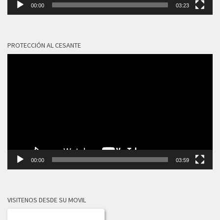
00:00
03:23
PROTECCIÓN AL CESANTE
Reproductor
de
vídeo
00:00
03:59
VISITENOS DESDE SU MOVIL