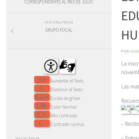
CORRESPONDIENTE AL MES DE JULIO.
ED
HISTORIA PREVIA
HU
GRUPO FOCAL
POR
ADM
La insc
noviemb
A+
Aumentar el Texto
Las mat
A-
Disminuir el Texto
GR+
Escala de grises
Recuerd
GR-
Color Normal
C+
Alto contraste
C-
– Recib
Contraste normal
– Fotoco