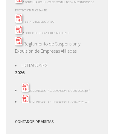
* FORMULARIO UNICO DE POSTULACION MECANISMO DE
PROTECCION AL CESANTE
* ESTATUTOS DE CAJASAI
* CODIGO DE ETICA Y BUEN GOBIERNO
Reglamento de Suspension y
Expulsion de Empresas Afiliadas
LICITACIONES
2026
COMUNICADO_ADJUDICACION_LIC-001-2026.pdf
COMUNICADO_ADJUDICACION_LIC-002-2026.pdf
INFORME_EVALACION_LIC-002-2026.pdf
CONTADOR DE VISITAS
INFORME_REVISION_LICITACION_001-2026.pdf