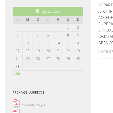
DEPAR
ARCHIP
agosto 2026
ACCEDE
L
M
X
J
V
S
D
SUPERI
1
2
VIRTUAL
3
4
5
6
7
8
9
CAJASAI
GRANC
10
11
12
13
14
15
16
17
18
19
20
21
22
23
NOVIEMBR
24
25
26
27
28
29
30
31
« Jul
ARCHIVOS JURÍDICOS
RUT - CAJASAI - 2026.pdf