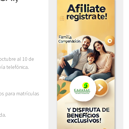
 octubre al 10 de
ía telefónica.
os para matrículas
da.