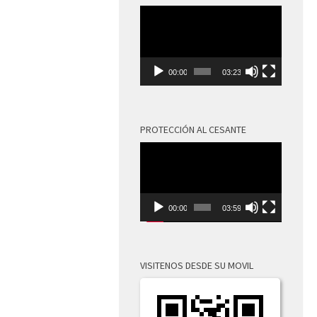
Reproductor
de
vídeo
00:00
03:23
PROTECCIÓN AL CESANTE
Reproductor
de
vídeo
00:00
03:59
VISITENOS DESDE SU MOVIL