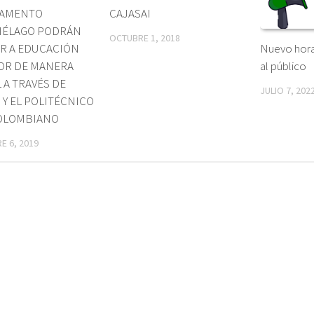
TAMENTO
CAJASAI
IÉLAGO PODRÁN
OCTUBRE 1, 2018
R A EDUCACIÓN
Nuevo hora
OR DE MANERA
al público
 A TRAVÉS DE
JULIO 7, 202
 Y EL POLITÉCNICO
OLOMBIANO
E 6, 2019