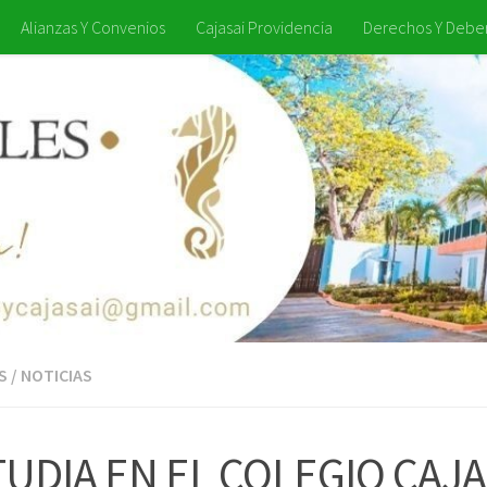
Alianzas Y Convenios
Cajasai Providencia
Derechos Y Debe
S
/
NOTICIAS
UDIA EN EL COLEGIO CAJA