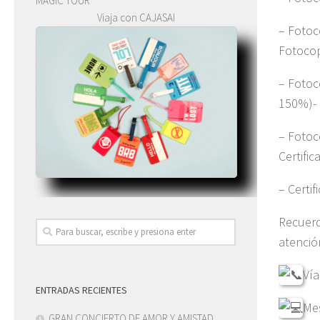
MAGIC TOUR
Viaja con CAJASAI
– Fotoc
Fotocop
– Fotoc
150%)- C
– Fotoco
Certifi
– Certif
Recuerd
atenció
Vía
ENTRADAS RECIENTES
Me
GRAN CONCIERTO DE AMOR Y AMISTAD