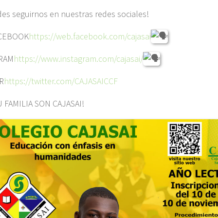
des seguirnos en nuestras redes sociales!
CEBOOK
https://web.facebook.com/cajasai
RAM
https://www.instagram.com/cajasai/
R
https://twitter.com/CAJASAICCF
U FAMILIA SON CAJASAI!