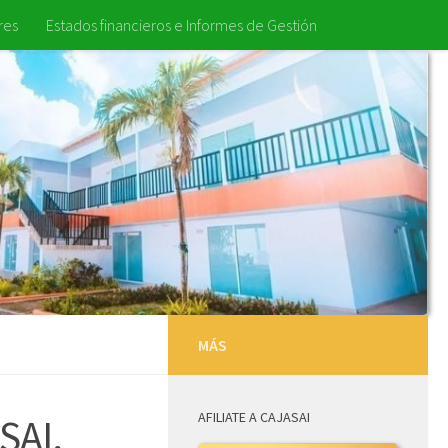
res
Estados financieros e Informes de Gestión
MÁS
AFILIATE A CAJASAI
SAI,