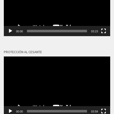
00:00
03:23
PROTECCIÓN AL CESANTE
Reproductor
de
vídeo
00:00
03:59