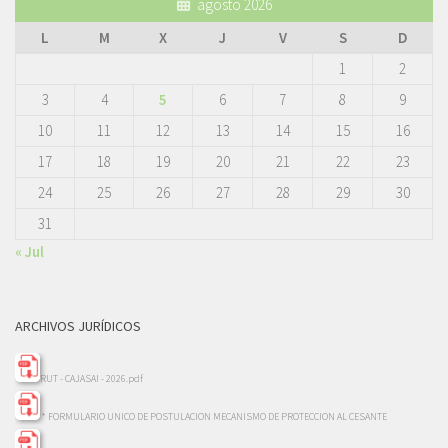
agosto 2026
L
M
X
J
V
S
D
1
2
3
4
5
6
7
8
9
10
11
12
13
14
15
16
17
18
19
20
21
22
23
24
25
26
27
28
29
30
31
« Jul
ARCHIVOS JURÍDICOS
RUT - CAJASAI - 2026.pdf
* FORMULARIO UNICO DE POSTULACION MECANISMO DE PROTECCION AL CESANTE