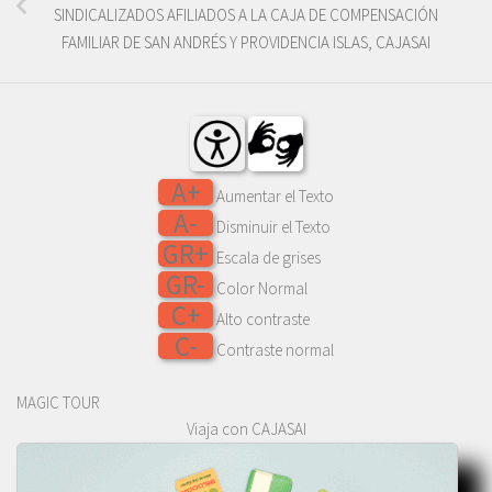
SINDICALIZADOS AFILIADOS A LA CAJA DE COMPENSACIÓN
FAMILIAR DE SAN ANDRÉS Y PROVIDENCIA ISLAS, CAJASAI
A+
Aumentar el Texto
A-
Disminuir el Texto
GR+
Escala de grises
GR-
Color Normal
C+
Alto contraste
C-
Contraste normal
MAGIC TOUR
Viaja con CAJASAI