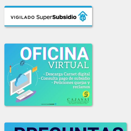
INF_COMITE_COMPRAS_LIC_003_2020.pdf
INF_EVAL_COMITE_COMPRAS_LICI_002-2020.pdf
LICITACION_004-2020.pdf
LICITACION_DE_OFERTAS_003_DE_2020.pdf
LICITACION_OFERTAS_001-2020.PDF
LICITACION_OFERTAS_002_2020.pdf
2019
ADJUDICACION_LICITACION_001-2019.pdf
COMUNICADO_ADJUDICACION_LIC_003-2019.pdf
COMUNICADO_LIC_002_2019.pdf
INFORME_EVAL_COMITE_COMPRAS_LIC-003_2019.pdf
INFO_EVALUACION_COMITE_COMPRAS_LIC_002-2019.pdf