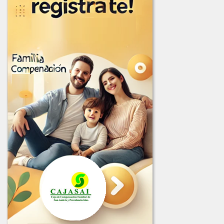
INFORME_EVALUACION_COMITE_COMPRAS_LIC-003-2025.pdf
INFORME_JURIDICA_LICITACION_002-2025.pdf
INFORME_LICITACION_OFERTAS_004-2025.pdf
LICITACION_003_2025.PDF
LICITACION_DE_OFERTAS_001_DE_2025.PDF
LICITACION_DE_OFERTAS_002-2025.PDF
LICITACION_DE_OFERTA_004-2025.PDF
2024
COMUNICADO_ADJUDICACION_LIC-001-2024.pdf
COMUNICADO_ADJUDICACION_LIC-002-2024.pdf
INFORME_EVALUACION_LIC-002-2024.pdf