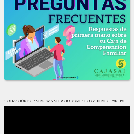
INFO_EVAL_COMITE_COMPRAS_LIC_001_2019.pdf
LICITACION_DE_OFEERAS_001-2019.pdf
LICITACION_DE_OFERTAS_002-2019.pdf
LICITACION_DE_OFERTAS_No_003-2019.PDF
2018
LICITACION_OFERTAS_No_006-2018.pdf
COTIZACIÓN POR SEMANAS SERVICIO DOMÉSTICO A TIEMPO PARCIAL
Reproductor
de
vídeo