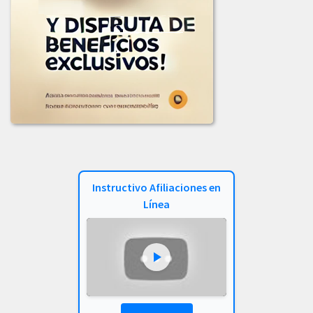
INFORME_LICITACION_OFERTAS_001-2024.pdf
LICITACION_2024-001.PDF
LICITACION_No_002-2024.pdf
2023
COMUNICADO_ADJUDICACION_LIC-002-2023.pdf
COMUNICADO_ADJUDICACION_LICITACION_003-2023.pdf
COMUNICADO_LICITACION-002-2023.pdf
Instructivo Afiliaciones en
INFORME_EVALUACION_COMIT_COMPRAS_LIC_-001-2023.pdf
Línea
INFORME_LICITACION_OFERTA_004-2023.pdf
INF_EVALUACION_COMITE_COMPRAS_LIC-002-2023.pdf
LICITACION_003_DE_2023.PDF
LICITACION_DE_OFERTAS_002-2023.PDF