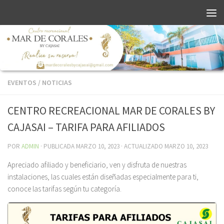
EVENTOS
/
NOTICIAS
CENTRO RECREACIONAL MAR DE CORALES BY
CAJASAI – TARIFA PARA AFILIADOS
POR
ADMIN
· PUBLICADA
MARZO 10, 2023
· ACTUALIZADO
MARZO 10, 2023
Apreciado afiliado y beneficiario, ven y disfruta de nuestras
instalaciones, las cuales están diseñadas especialmente para ti,
conoce las tarifas según tu categoría.