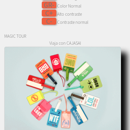
GR-
Color Normal
C+
Alto contraste
C-
Contraste normal
MAGIC TOUR
Viaja con CAJASAI