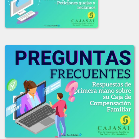
ADJUDICACION_LICITACION_001-2019.pdf
COMUNICADO_ADJUDICACION_LIC_003-2019.pdf
COMUNICADO_LIC_002_2019.pdf
INFORME_EVAL_COMITE_COMPRAS_LIC-003_2019.pdf
INFO_EVALUACION_COMITE_COMPRAS_LIC_002-2019.pdf
INFO_EVAL_COMITE_COMPRAS_LIC_001_2019.pdf
LICITACION_DE_OFEERAS_001-2019.pdf
LICITACION_DE_OFERTAS_002-2019.pdf
LICITACION_DE_OFERTAS_No_003-2019.PDF
2018
LICITACION_OFERTAS_No_006-2018.pdf