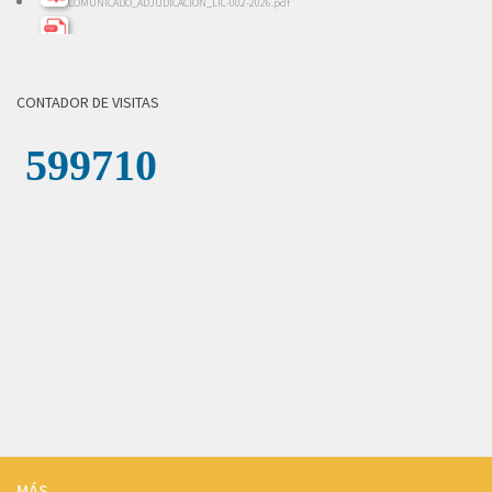
COMUNICADO_ADJUDICACION_LIC-002-2026.pdf
INFORME_EVALACION_LIC-002-2026.pdf
INFORME_REVISION_LICITACION_001-2026.pdf
CONTADOR DE VISITAS
LICITACION_DE_OFERTAS_002-2026.pdf
LICITACION_DE_OFERTAS__001-_2026.pdf
COMUNICADO_ADJUDICACION_LICITACION-004-2026.pdf
INFORME_REVISION_LICITACION_004-2026.pdf
LICITACION_DE_OFERTAS_004-2026.zip
LICITACION_DE_OFERTAS_003-2026.zip
INFORME_REVISION_LICITACION_003-2026.pdf
ADJUDICACION_LICITACION_003-2026.pdf
2025
MÁS