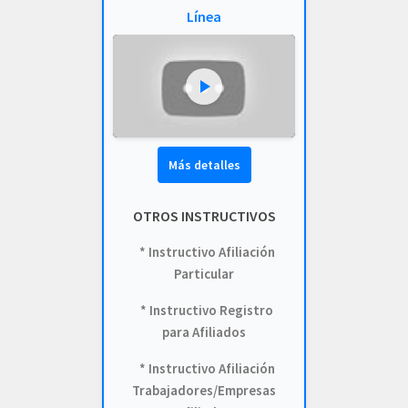
INFORME_EVALUACION_COMIT_COMPRAS_LIC_-001-2023.pdf
Línea
INFORME_LICITACION_OFERTA_004-2023.pdf
INF_EVALUACION_COMITE_COMPRAS_LIC-002-2023.pdf
LICITACION_003_DE_2023.PDF
LICITACION_DE_OFERTAS_002-2023.PDF
Más detalles
LICITACION_DE_OFERTA_N_004_DE_2023.pdf
OTROS INSTRUCTIVOS
LICITACION_OFERTAS-004-2023.pdf
* Instructivo Afiliación
LICITACION_OFERTAS_001-2023.pdf
Particular
2022
* Instructivo Registro
para Afiliados
ADJUDICACION_LICITACION-001_2022.pdf
* Instructivo Afiliación
COMUNICADO_ADJUDICACION_LIC_003-2022.PDF
Trabajadores/Empresas
COMUNICADO_ADJUDICACION_LIC_004-2022.PDF