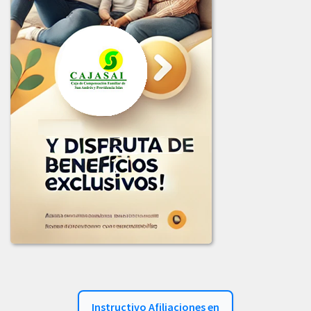
2024
COMUNICADO_ADJUDICACION_LIC-001-2024.pdf
COMUNICADO_ADJUDICACION_LIC-002-2024.pdf
INFORME_EVALUACION_LIC-002-2024.pdf
INFORME_LICITACION_OFERTAS_001-2024.pdf
LICITACION_2024-001.PDF
LICITACION_No_002-2024.pdf
2023
COMUNICADO_ADJUDICACION_LIC-002-2023.pdf
COMUNICADO_ADJUDICACION_LICITACION_003-2023.pdf
COMUNICADO_LICITACION-002-2023.pdf
Instructivo Afiliaciones en