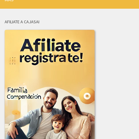
ADENDA_01_LICITACION-001_de_2025.pdf
ADJUDICACION_LICITACION_002-2025.pdf
AFILIATE A CAJASAI
AVISO_CANCELACION_PUBLICACION_LICITACION_001-2025.pdf
COMUNICADO_ADJUDICACION_LIC-003-2025.pdf
COMUNICADO_ADJUDICACION_LIC_004-2025.pdf
INFORME_EVALUACION_COMITE_COMPRAS_LIC-003-2025.pdf
INFORME_JURIDICA_LICITACION_002-2025.pdf
INFORME_LICITACION_OFERTAS_004-2025.pdf
LICITACION_003_2025.PDF
LICITACION_DE_OFERTAS_001_DE_2025.PDF
LICITACION_DE_OFERTAS_002-2025.PDF
LICITACION_DE_OFERTA_004-2025.PDF