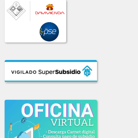
COMUNICADO_ADJUDICACION_LIC_No_002-2020.pdf
COMUNICADO_ADJ_LIC-003_2020.PDF
INFORME_LICITACION_OFERTAS_004-2020.pdf
INFORME_LIC_OFERTAS_001-2020.pdf
INF_COMITE_COMPRAS_LIC_003_2020.pdf
INF_EVAL_COMITE_COMPRAS_LICI_002-2020.pdf
LICITACION_004-2020.pdf
LICITACION_DE_OFERTAS_003_DE_2020.pdf
LICITACION_OFERTAS_001-2020.PDF
LICITACION_OFERTAS_002_2020.pdf
2019