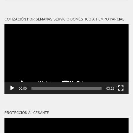
COTIZACIÓN POR SEMANAS SERVICIO DOMÉSTICO A TIEMPO PARCIAL
Reproductor
de
vídeo
00:00
03:23
PROTECCIÓN AL CESANTE
Reproductor
de