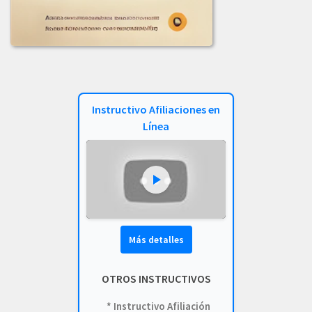
COMUNICADO_ADJUDICACION_LIC-002-2023.pdf
COMUNICADO_ADJUDICACION_LICITACION_003-2023.pdf
COMUNICADO_LICITACION-002-2023.pdf
Instructivo Afiliaciones en
INFORME_EVALUACION_COMIT_COMPRAS_LIC_-001-2023.pdf
Línea
INFORME_LICITACION_OFERTA_004-2023.pdf
INF_EVALUACION_COMITE_COMPRAS_LIC-002-2023.pdf
LICITACION_003_DE_2023.PDF
LICITACION_DE_OFERTAS_002-2023.PDF
Más detalles
LICITACION_DE_OFERTA_N_004_DE_2023.pdf
OTROS INSTRUCTIVOS
LICITACION_OFERTAS-004-2023.pdf
* Instructivo Afiliación
LICITACION_OFERTAS_001-2023.pdf