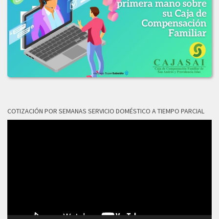
LICITACION_DE_OFERTAS_No_003-2019.PDF
2018
LICITACION_OFERTAS_No_006-2018.pdf
COTIZACIÓN POR SEMANAS SERVICIO DOMÉSTICO A TIEMPO PARCIAL
Reproductor
de
vídeo