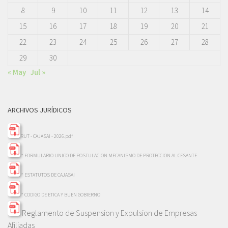
8
9
10
11
12
13
14
15
16
17
18
19
20
21
22
23
24
25
26
27
28
29
30
« May
Jul »
ARCHIVOS JURÍDICOS
RUT - CAJASAI - 2026.pdf
* FORMULARIO UNICO DE POSTULACION MECANISMO DE PROTECCION AL CESANTE
* ESTATUTOS DE CAJASAI
* CODIGO DE ETICA Y BUEN GOBIERNO
Reglamento de Suspension y Expulsion de Empresas
Afiliadas