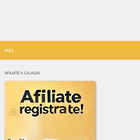
LICITACION_DE_OFERTAS_003-2026.zip
INFORME_REVISION_LICITACION_003-2026.pdf
ADJUDICACION_LICITACION_003-2026.pdf
2025
MÁS
ADENDA_01_LICITACION-001_de_2025.pdf
ADJUDICACION_LICITACION_002-2025.pdf
AFILIATE A CAJASAI
AVISO_CANCELACION_PUBLICACION_LICITACION_001-2025.pdf
COMUNICADO_ADJUDICACION_LIC-003-2025.pdf
COMUNICADO_ADJUDICACION_LIC_004-2025.pdf
INFORME_EVALUACION_COMITE_COMPRAS_LIC-003-2025.pdf
INFORME_JURIDICA_LICITACION_002-2025.pdf
INFORME_LICITACION_OFERTAS_004-2025.pdf