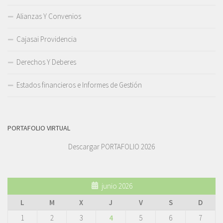
Alianzas Y Convenios
Cajasai Providencia
Derechos Y Deberes
Estados financieros e Informes de Gestión
PORTAFOLIO VIRTUAL
Descargar PORTAFOLIO 2026
junio 2026
L
M
X
J
V
S
D
1
2
3
4
5
6
7