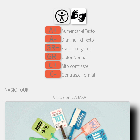
A+
Aumentar el Texto
A-
Disminuir el Texto
GR+
Escala de grises
GR-
Color Normal
C+
Alto contraste
C-
Contraste normal
MAGIC TOUR
Viaja con CAJASAI