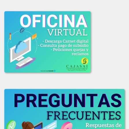
LICITACION_DE_OFERTAS_003_DE_2020.pdf
LICITACION_OFERTAS_001-2020.PDF
LICITACION_OFERTAS_002_2020.pdf
2019
ADJUDICACION_LICITACION_001-2019.pdf
COMUNICADO_ADJUDICACION_LIC_003-2019.pdf
COMUNICADO_LIC_002_2019.pdf
INFORME_EVAL_COMITE_COMPRAS_LIC-003_2019.pdf
INFO_EVALUACION_COMITE_COMPRAS_LIC_002-2019.pdf
INFO_EVAL_COMITE_COMPRAS_LIC_001_2019.pdf
LICITACION_DE_OFEERAS_001-2019.pdf
LICITACION_DE_OFERTAS_002-2019.pdf