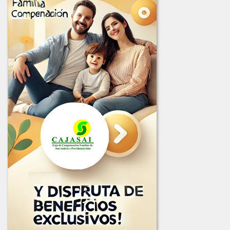
LICITACION_003_2025.PDF
LICITACION_DE_OFERTAS_001_DE_2025.PDF
LICITACION_DE_OFERTAS_002-2025.PDF
LICITACION_DE_OFERTA_004-2025.PDF
2024
COMUNICADO_ADJUDICACION_LIC-001-2024.pdf
COMUNICADO_ADJUDICACION_LIC-002-2024.pdf
INFORME_EVALUACION_LIC-002-2024.pdf
INFORME_LICITACION_OFERTAS_001-2024.pdf
LICITACION_2024-001.PDF
LICITACION_No_002-2024.pdf
2023