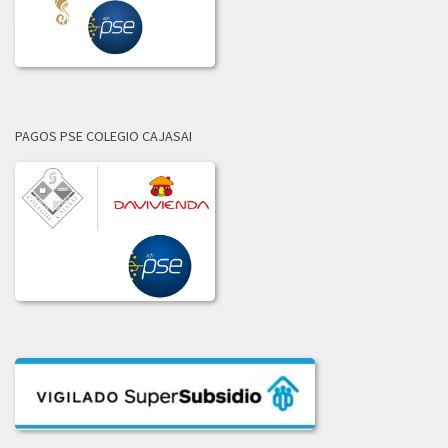
LICITACION_DE_OFERTAS_002-2021.PDF
2020
ADJUDICACION_LICITACION_001-2020.pdf
PAGOS PSE COLEGIO CAJASAI
COMUNICADO_ADJUDICACION_LIC_004-2020.pdf
COMUNICADO_ADJUDICACION_LIC_No_002-2020.pdf
COMUNICADO_ADJ_LIC-003_2020.PDF
INFORME_LICITACION_OFERTAS_004-2020.pdf
INFORME_LIC_OFERTAS_001-2020.pdf
INF_COMITE_COMPRAS_LIC_003_2020.pdf
INF_EVAL_COMITE_COMPRAS_LICI_002-2020.pdf
LICITACION_004-2020.pdf