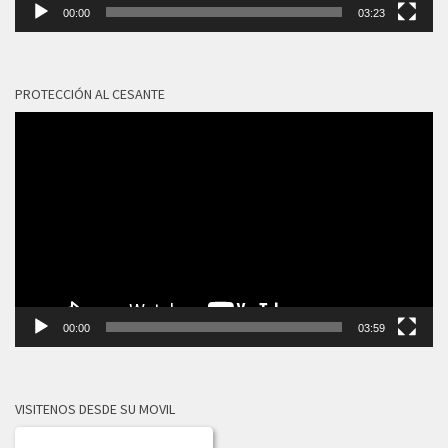
00:00
03:23
PROTECCIÓN AL CESANTE
Reproductor
de
vídeo
00:00
03:59
VISITENOS DESDE SU MOVIL